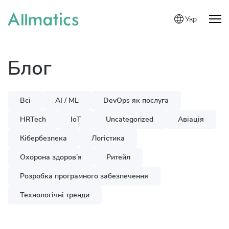
Укр
Блог
Всі
AI / ML
DevOps як послуга
HRTech
IoT
Uncategorized
Авіація
Кібербезпека
Логістика
Охорона здоров’я
Ритейл
Розробка програмного забезпечення
Технологічні тренди