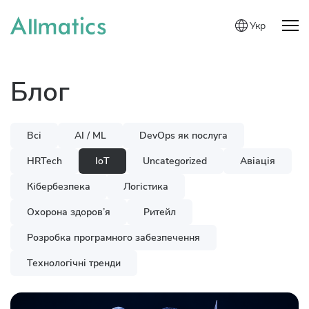
Укр
Блог
Всі
AI / ML
DevOps як послуга
HRTech
IoT
Uncategorized
Авіація
Кібербезпека
Логістика
Охорона здоров’я
Ритейл
Розробка програмного забезпечення
Технологічні тренди