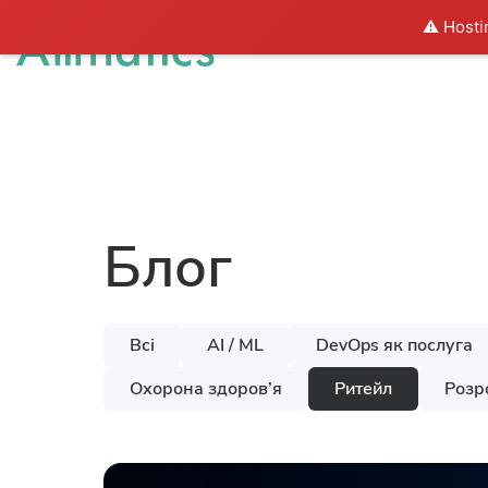
⚠️ Hosti
Рішення
І
Блог
Всі
AI / ML
DevOps як послуга
Охорона здоров’я
Ритейл
Розр