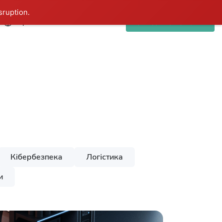
sruption.
Укр
Зв’язатися з нами
Кібербезпека
Логістика
и