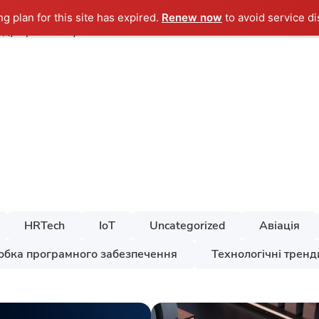
ng plan for this site has expired.
Renew now
to avoid service di
ндустрії
Послуги
Кейси
Компанія
HRTech
IoT
Uncategorized
Авіація
обка програмного забезпечення
Технологічні тренд