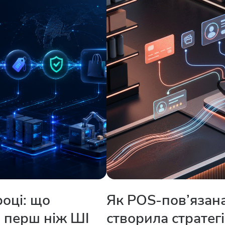
році: що
Як POS-пов’язана
, перш ніж ШІ
створила стратегі