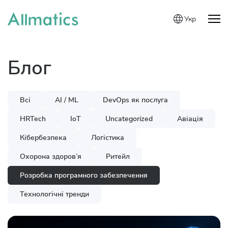
Укр
Блог
Всі
AI / ML
DevOps як послуга
HRTech
IoT
Uncategorized
Авіація
Кібербезпека
Логістика
Охорона здоров’я
Ритейл
Розробка програмного забезпечення
Технологічні тренди