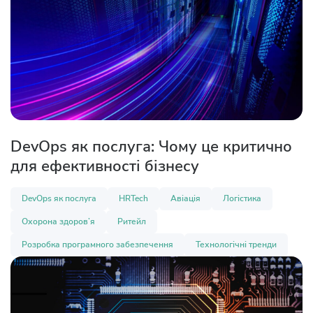
DevOps як послуга: Чому це критично
для ефективності бізнесу
DevOps як послуга
HRTech
Авіація
Логістика
Охорона здоров’я
Ритейл
Розробка програмного забезпечення
Технологічні тренди