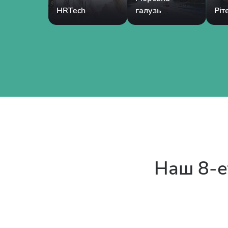
HRTech
галузь
Ріт
Наш 8-е