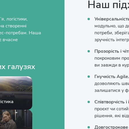
Наш під
я, логістики,
Універсальність
на створенні
модульно, що до
нес-потребам. Наша
потреби, зберіг
ує вчасне
зручність інтегр
Прозорість і чіт
покроковим про
их галузях
ви завжди в кур
Гнучкість Agile
дозволяють шви
залишатися у фо
істика
Співтворчість і 
проєкт чи соти
рішення, які ві
Довгострокове