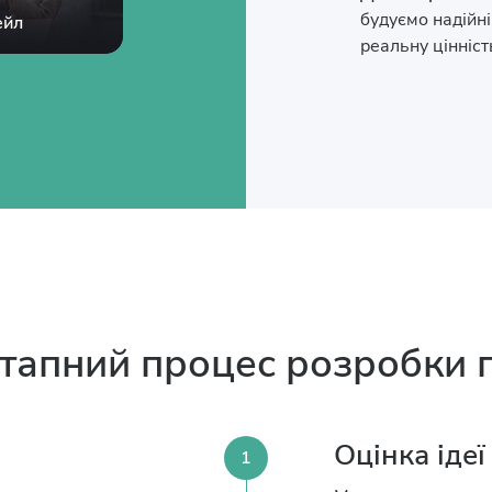
будуємо надійні
ейл
реальну цінність
тапний процес розробки 
Оцінка ідеї
1