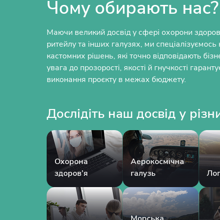
Чому обирають нас?
Маючи великий досвід у сфері охорони здоров’
ритейлу та інших галузях, ми спеціалізуємось 
кастомних рішень, які точно відповідають біз
увага до прозорості, якості й гнучкості гарант
виконання проєкту в межах бюджету.
Дослідіть наш досвід у різн
Охорона
Аерокосмічна
здоров’я
галузь
Лог
Морська