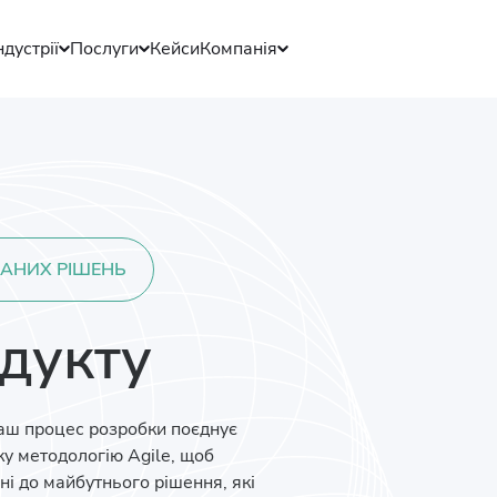
ндустрії
Послуги
Кейси
Компанія
АНИХ РІШЕНЬ
дукту
 Наш процес розробки поєднує
чку методологію Agile, щоб
ні до майбутнього рішення, які