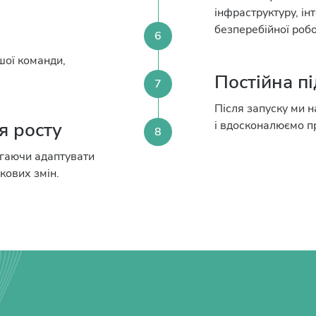
інфраструктуру, і
безперебійної робо
6
шої команди,
Постійна пі
7
Після запуску ми н
я росту
і вдосконалюємо пр
8
агаючи адаптувати
кових змін.