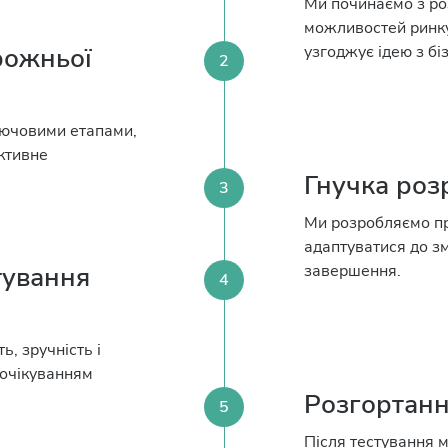
Ми починаємо з роз
можливостей ринку
рожньої
узгоджує ідею з бі
2
лючовими етапами,
ктивне
Гнучка розр
3
Ми розробляємо пр
адаптуватися до зм
тування
завершення.
4
, зручність і
 очікуванням
Розгортанн
5
Після тестування 