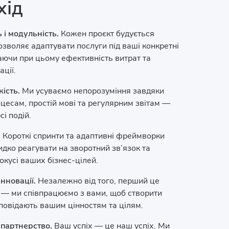
хід
 і модульність.
Кожен проєкт будується
зволяє адаптувати послуги під ваші конкретні
аючи при цьому ефективність витрат та
ації.
кість.
Ми усуваємо непорозуміння завдяки
цесам, простій мові та регулярним звітам —
сі подій.
.
Короткі спринти та адаптивні фреймворки
дко реагувати на зворотний зв’язок та
кусі ваших бізнес-цілей.
інновації.
Незалежно від того, перший це
й — ми співпрацюємо з вами, щоб створити
дповідають вашим цінностям та цілям.
 партнерство.
Ваш успіх — це наш успіх. Ми