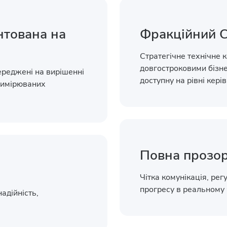
нтована на
Фракційний C
Стратегічне технічне 
довгостроковими бізне
ереджені на вирішенні
доступну на рівні кері
вимірюваних
Повна прозор
Чітка комунікація, ре
прогресу в реальному 
адійність,