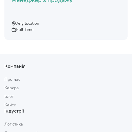
Менеджер з продажу
Any location
Full Time
Компанія
Про нас
Кар’єра
Блог
Кейси
Індустрії
Логістика