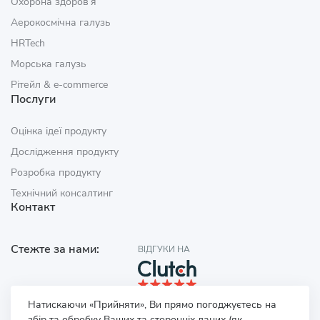
Охорона здоров’я
Аерокосмічна галузь
HRTech
Морська галузь
Рітейл & e‑commerce
Послуги
Оцінка ідеї продукту
Дослідження продукту
Розробка продукту
Технічний консалтинг
Контакт
Стежте за нами:
ВІДГУКИ НА
Натискаючи «Прийняти», Ви прямо погоджуєтесь на
збір та обробку Ваших та сторонніх даних (як