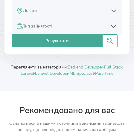
Локація
Тип зайнятості
Результати
Переглянути за категоріями:
Backend Developer
Full Stack
Laravel
Laravel Developer
ML Specialist
Part-Time
Рекомендовано для вас
Ознайомтеся з нашими поточними вакансіями та знайдіть
посаду, що відповідає вашим навичкам і амбіціям.