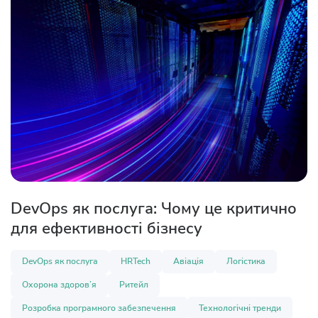
DevOps як послуга: Чому це критично
для ефективності бізнесу
DevOps як послуга
HRTech
Авіація
Логістика
Охорона здоров’я
Ритейл
Розробка програмного забезпечення
Технологічні тренди