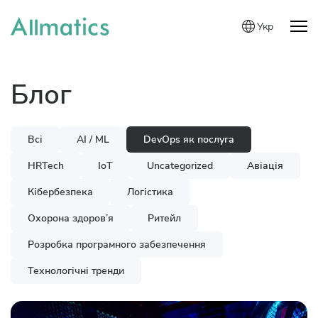
Укр
Блог
Всі
AI / ML
DevOps як послуга
HRTech
IoT
Uncategorized
Авіація
Кібербезпека
Логістика
Охорона здоров’я
Ритейл
Розробка програмного забезпечення
Технологічні тренди