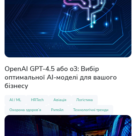
OpenAI GPT-4.5 або o3: Вибір
оптимальної AI-моделі для вашого
бізнесу
AI / ML
HRTech
Авіація
Логістика
Охорона здоров’я
Ритейл
Технологічні тренди