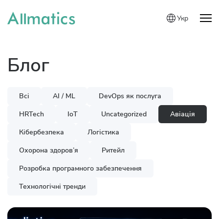
Укр
Блог
Всі
AI / ML
DevOps як послуга
HRTech
IoT
Uncategorized
Авіація
Кібербезпека
Логістика
Охорона здоров’я
Ритейл
Розробка програмного забезпечення
Технологічні тренди