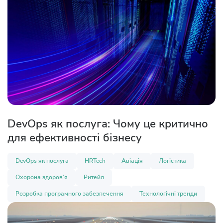
DevOps як послуга: Чому це критично
для ефективності бізнесу
DevOps як послуга
HRTech
Авіація
Логістика
Охорона здоров’я
Ритейл
Розробка програмного забезпечення
Технологічні тренди