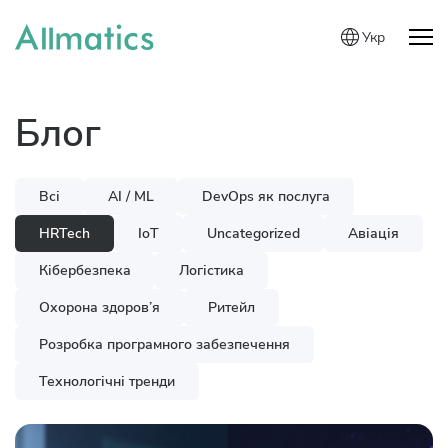
Укр
Блог
Всі
AI / ML
DevOps як послуга
HRTech
IoT
Uncategorized
Авіація
Кібербезпека
Логістика
Охорона здоров’я
Ритейл
Розробка програмного забезпечення
Технологічні тренди