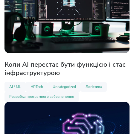
Коли AI перестає бути функцією і стає
інфраструктурою
AI / ML
HRTech
Uncategorized
Логістика
Розробка програмного забезпечення