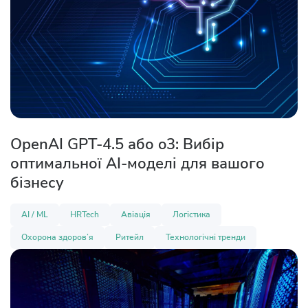
OpenAI GPT-4.5 або o3: Вибір
оптимальної AI-моделі для вашого
бізнесу
AI / ML
HRTech
Авіація
Логістика
Охорона здоров’я
Ритейл
Технологічні тренди