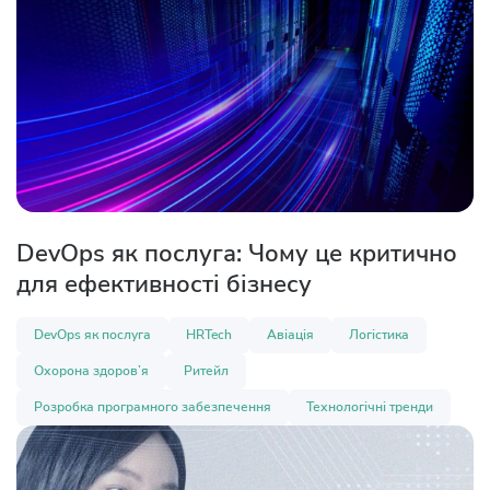
DevOps як послуга: Чому це критично
для ефективності бізнесу
DevOps як послуга
HRTech
Авіація
Логістика
Охорона здоров’я
Ритейл
Розробка програмного забезпечення
Технологічні тренди