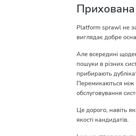
Прихована 
Platform sprawl не 
виглядає добре оснаще
Але всередині щоден
пошуки в різних сис
прибирають дублікат
Перемикаються між к
обслуговування сист
Це дорого, навіть я
якості кандидатів.