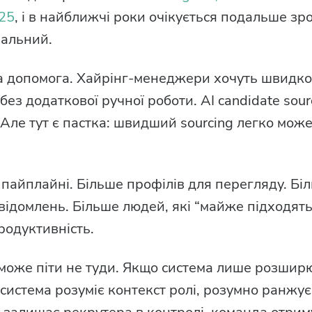
025
, і в найближчі роки очікується подальше зр
еальний.
 допомога. Хайрінг-менеджери хочуть швидкост
ез додаткової ручної роботи. AI candidate sour
 Але тут є пастка: швидший sourcing легко мож
 пайплайні. Більше профілів для перегляду. Бі
ідомлень. Більше людей, які “майже підходять
родуктивність.
g може піти не туди. Якщо система лише розшир
 система розуміє контекст ролі, розумно ранжує