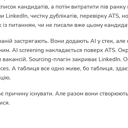
список кандидатів, а потім витратити пів ранку
и LinkedIn, чистку дублікатів, перевірку ATS, н
k із питанням, чи не писали вже цьому кандида
аній застрягають. Вони додають AI у стек, але 
им. AI screening накладається поверх ATS. Окр
вакансій. Sourcing-плагін закриває LinkedIn. O
nces. А таблиця все одно живе, бо таблиця, зда
цію.
є причину існувати. Але разом вони створюють
ися.