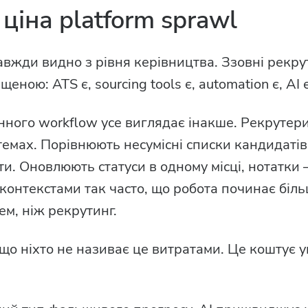
ціна platform sprawl
завжди видно з рівня керівництва. Ззовні рекр
ною: ATS є, sourcing tools є, automation є, AI є,
ного workflow усе виглядає інакше. Рекрутери
темах. Порівнюють несумісні списки кандидатів
и. Оновлюють статуси в одному місці, нотатки 
онтекстами так часто, що робота починає біл
ем, ніж рекрутинг.
кщо ніхто не називає це витратами. Це коштує у