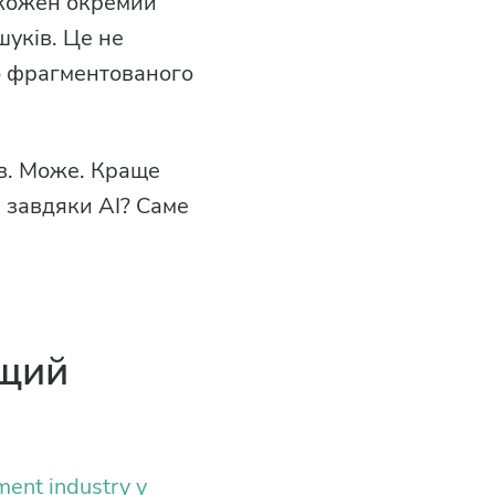
 кожен окремий
шуків. Це не
о фрагментованого
в. Може. Краще
 завдяки AI? Саме
ащий
ent industry у