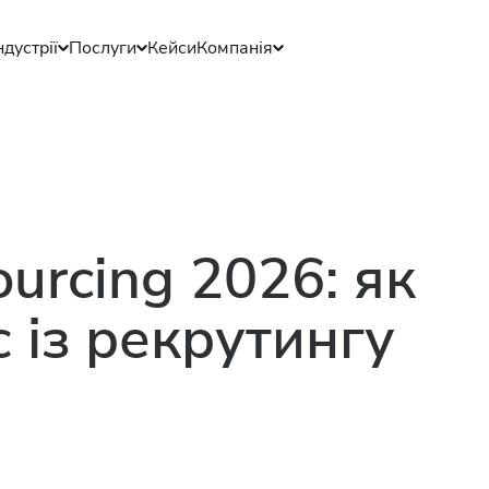
ндустрії
Послуги
Кейси
Компанія
ourcing 2026: як
 із рекрутингу