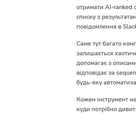
отримати AI-ranked 
списку з результатам
повідомлення в Slac
Саме тут багато комп
залишається хаотичн
допомагає з описами 
відповідає за seque
будь-яку автоматиза
Кожен інструмент ма
куди потрібно дивит