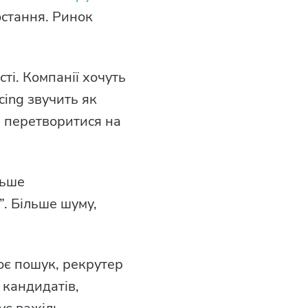
остання. Ринок
і. Компанії хочуть
cing звучить як
е перетворитися на
льше
”. Більше шуму,
ює пошук, рекрутер
 кандидатів,