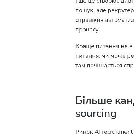
І ще це створює ди
пошук, але рекрутер
справжня автоматиз
процесу.
Краще питання не в
питання: чи може р
там починається спр
Більше кан
sourcing
Ринок AI recruitmen