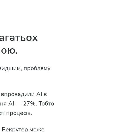
багатьох
ною.
 швидшим, проблему
 впровадили AI в
ня AI — 27%. Тобто
ті процесів.
. Рекрутер може