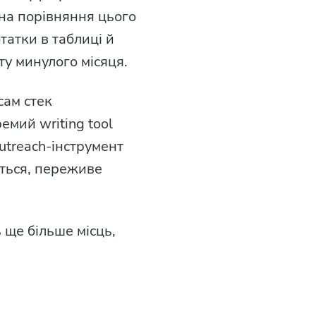
 на порівняння цього
отатки в таблиці й
ту минулого місяця.
сам стек
емий writing tool
utreach-інструмент
ється, переживе
 ще більше місць,