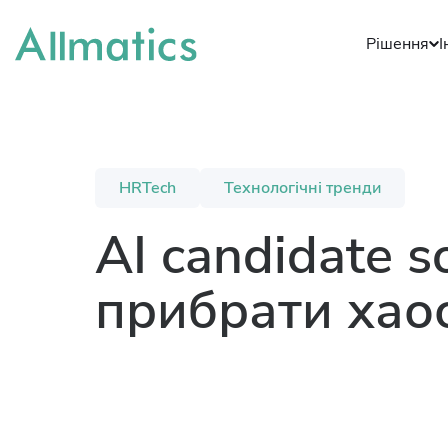
Рішення
І
HRTech
Технологічні тренди
AI candidate s
прибрати хаос