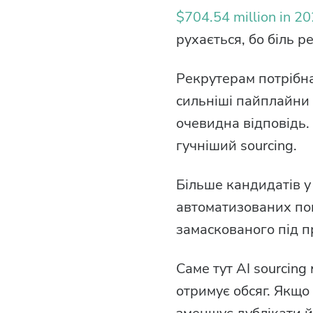
$704.54 million in 2
рухається, бо біль р
Рекрутерам потрібна
сильніші пайплайни б
очевидна відповідь.
гучніший sourcing.
Більше кандидатів у
автоматизованих пов
замаскованого під п
Саме тут AI sourcin
отримує обсяг. Якщо