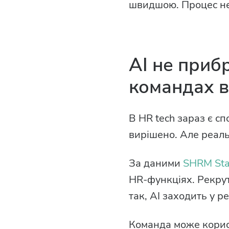
швидшою. Процес не
AI не прибр
командах в
В HR tech зараз є с
вирішено. Але реаль
За даними
SHRM Stat
HR-функціях. Рекру
так, AI заходить у р
Команда може корист