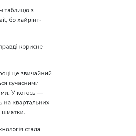
ім таблицю з
il, бо хайрінг-
справді корисне
році це звичайний
ься сучасними
рми. У когось —
ть на квартальних
а шматки.
хнологія стала