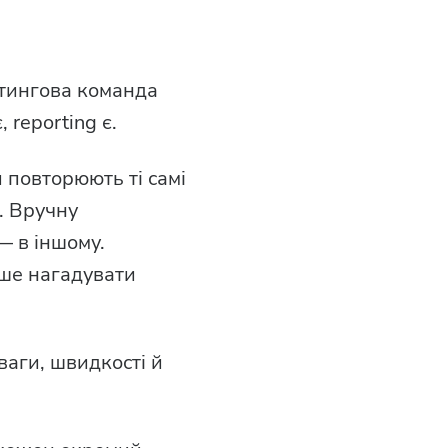
утингова команда
 reporting є.
 повторюють ті самі
. Вручну
— в іншому.
ьше нагадувати
ваги, швидкості й