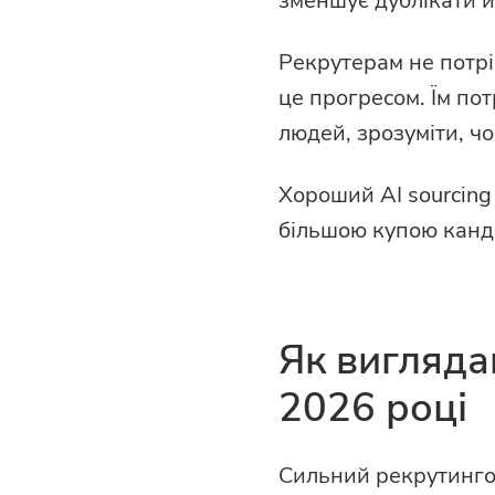
зменшує дублікати й
Рекрутерам не потрі
це прогресом. Їм по
людей, зрозуміти, чо
Хороший AI sourcing
більшою купою канд
Як виглядаю
2026 році
Сильний рекрутингов