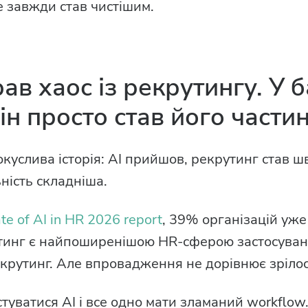
 завжди став чистішим.
ав хаос із рекрутингу. У 
ін просто став його части
покуслива історія: AI прийшов, рекрутинг став
ність складніша.
e of AI in HR 2026 report
, 39% організацій уже
тинг є найпоширенішою HR-сферою застосуван
екрутинг. Але впровадження не дорівнює зрілос
уватися AI і все одно мати зламаний workflow