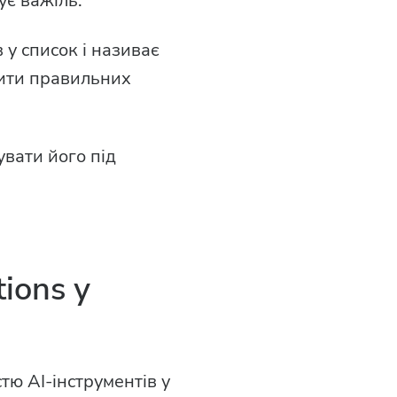
ує важіль.
у список і називає
чити правильних
увати його під
tions у
тю AI-інструментів у