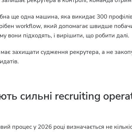
 залишає рекрутера в контролі, команда отрим
бна ще одна машина, яка викидає 300 профілів 
трібен workflow, який допомагає швидше поба
му вони підходять, і вирішити, що робити далі.
 має захищати судження рекрутера, а не закоп
идатів.
ть сильні recruiting opera
ий процес у 2026 році визначається не кількіс