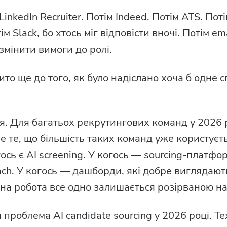
inkedIn Recruiter. Потім Indeed. Потім ATS. Пот
 Slack, бо хтось міг відповісти вночі. Потім ema
змінити вимоги до ролі.
ито ще до того, як було надіслано хоча б одне 
я. Для багатьох рекрутингових команд у 2026 
е те, що більшість таких команд уже користуєт
ось є AI screening. У когось — sourcing-платфо
ach. У когось — дашборди, які добре виглядаю
на робота все одно залишається розірваною н
 проблема AI candidate sourcing у 2026 році. Те