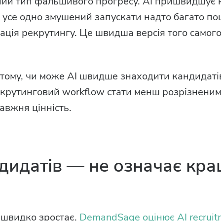
вний тип фальшивого прогресу. AI пришвидшує
 усе одно змушений запускати надто багато по
ація рекрутингу. Це швидша версія того самог
 тому, чи може AI швидше знаходити кандидаті
екрутинговий workflow стати менш розрізненим
авжня цінність.
дидатів — не означає кр
t швидко зростає.
DemandSage оцінює AI recruitm