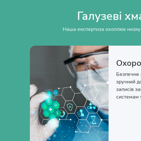
Галузеві хм
Наша експертиза охоплює низку 
Охоро
Безпечне 
зручний д
записів з
системам 