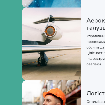
Аерок
галуз
Управлінн
процесами
обсягів д
цілісності
інфраструк
безпеки.
Логіс
Оптимізаці