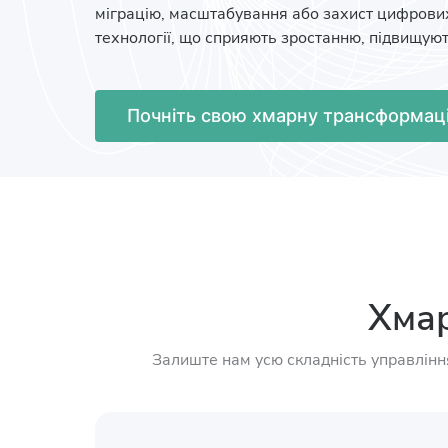
міграцію, масштабування або захист цифрови
технології, що сприяють зростанню, підвищують
Почніть свою хмарну трансформаці
Хмар
Залиште нам усю складність управлінн