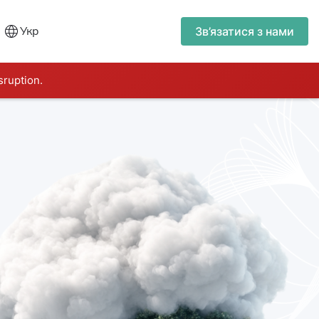
Укр
Зв’язатися з нами
sruption.