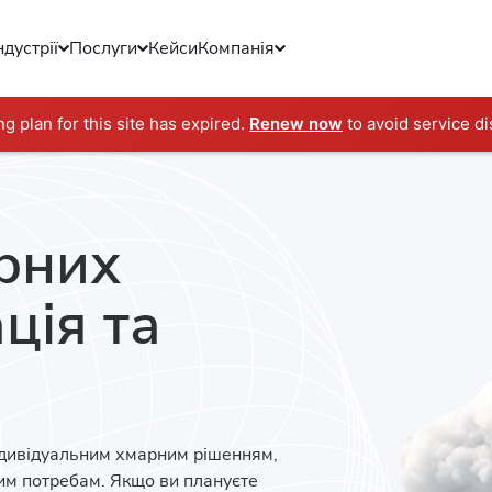
ндустрії
Послуги
Кейси
Компанія
ng plan for this site has expired.
Renew now
to avoid service di
рних
ція та
ндивідуальним хмарним рішенням,
им потребам. Якщо ви плануєте