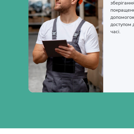
зберіганн
покращенн
допомогою
доступом 
часі.