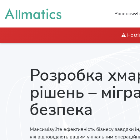
Рішення
І
⚠️ Hosti
Розробка хма
рішень – мігра
безпека
Максимізуйте ефективність бізнесу завдяки і
які відповідають вашим унікальним операційн