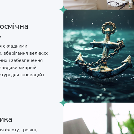
осмічна
ь
я складними
, зберігання великих
аних і забезпечення
 завдяки хмарній
турі для інновацій і
тика
я флоту, трекінг,