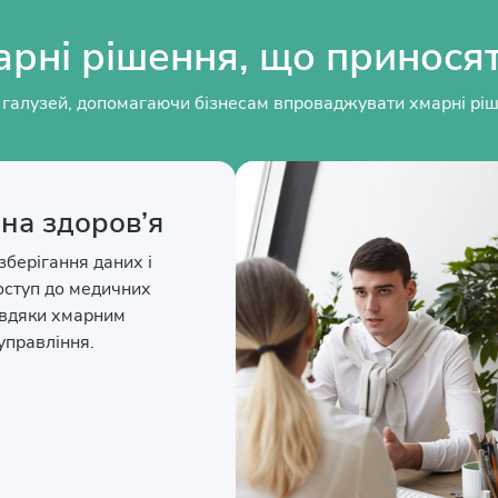
арні рішення, що принося
галузей, допомагаючи бізнесам впроваджувати хмарні рішен
на здоров’я
зберігання даних і
оступ до медичних
авдяки хмарним
управління.