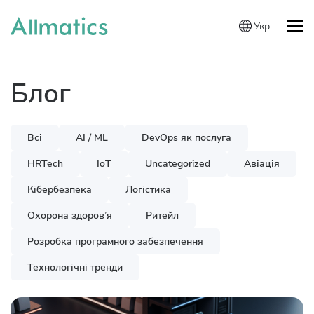
Укр
Блог
Всі
AI / ML
DevOps як послуга
HRTech
IoT
Uncategorized
Авіація
Кібербезпека
Логістика
Охорона здоров’я
Ритейл
Розробка програмного забезпечення
Технологічні тренди