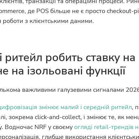
клієнтів, транзакції та операційні процеси. Рин
ommerce, де POS більше не є просто checkout-рі
 роботи з клієнтськими даними.
 ритейл робить ставку на 
не на ізольовані функції
кількома важливими галузевими сигналами 2026
цифровізація змінює малий і середній ритейл
, 
, зокрема click-and-collect, і змінює те, як мен
у. Водночас NRF у своєму
огляді retail-трендів 
ерсоналізація, глибше використання клієнтськи