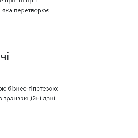
не просто про
, яка перетворює
чі
ою бізнес-гіпотезою:
о транзакційні дані