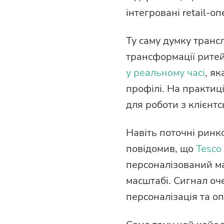
інтегровані retail-о
Ту саму думку транс
трансформації ритей
у реальному часі
, я
профілі. На практиц
для роботи з клієнтс
Навіть поточні ринк
повідомив, що
Tesco
персоналізований ма
масштабі. Сигнал оче
персоналізація та о