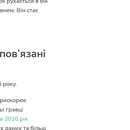
ок рухається в бік
внем. Він стає
пов’язані
 року.
прискорює
ші гравці
на 2026 рік
х даних та більш