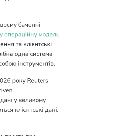
своєму баченні
у операційну модель
ення та клієнтські
рібна одна система
собою інструментів.
2026 року Reuters
riven
 дані у великому
ься клієнтські дані,