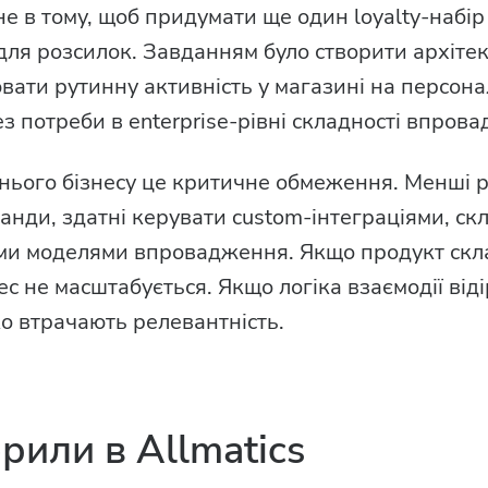
е в тому, щоб придумати ще один loyalty-набір
для розсилок. Завданням було створити архіте
ати рутинну активність у магазині на персона
ез потреби в enterprise-рівні складності впров
нього бізнесу це критичне обмеження. Менші 
анди, здатні керувати custom-інтеграціями, ск
ми моделями впровадження. Якщо продукт скл
с не масштабується. Якщо логіка взаємодії віді
о втрачають релевантність.
рили в Allmatics