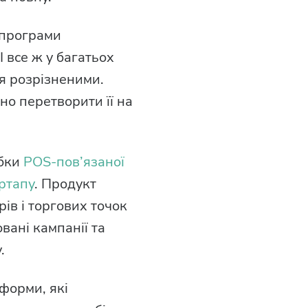
-програми
І все ж у багатьох
я розрізненими.
но перетворити її на
обки
POS-пов’язаної
артапу
. Продукт
ів і торгових точок
овані кампанії та
.
форми, які