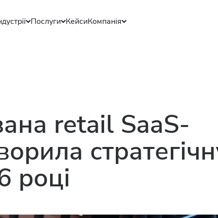
ндустрії
Послуги
Кейси
Компанія
ана retail SaaS-
ворила стратегічн
6 році