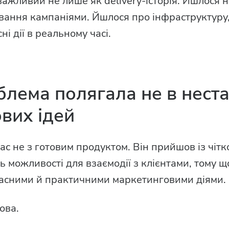
важливий не лише як delivery-історія. Йшлося 
вання кампаніями. Йшлося про інфраструктуру
сні дії в реальному часі.
блема полягала не в неста
вих ідей
ас не з готовим продуктом. Він прийшов із чітк
 можливості для взаємодії з клієнтами, тому щ
єчасними й практичними маркетинговими діями.
ова.