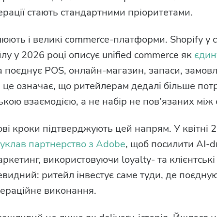
перації стають стандартними пріоритетами.
люють і великі commerce-платформи. Shopify у 
лу у 2026 році описує unified commerce як
єдин
ка поєднує POS, онлайн-магазин, запаси, замовл
і це означає, що ритейлерам дедалі більше пот
ькою взаємодією, а не набір не пов’язаних між 
ові кроки підтверджують цей напрям. У квітні 
 уклав партнерство з Adobe
, щоб посилити AI-d
ркетинг, використовуючи loyalty- та клієнтські
видний: ритейл інвестує саме туди, де поєднуют
пераційне виконання.