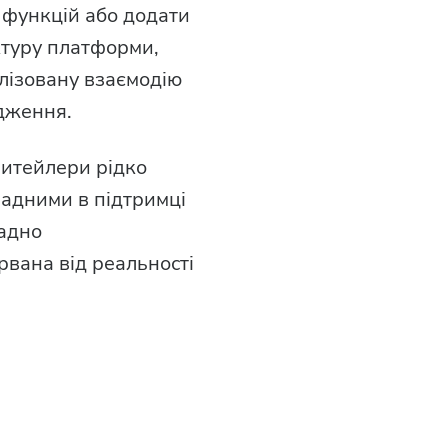
 функцій або додати
ктуру платформи,
лізовану взаємодію
адження.
ритейлери рідко
ладними в підтримці
адно
рвана від реальності