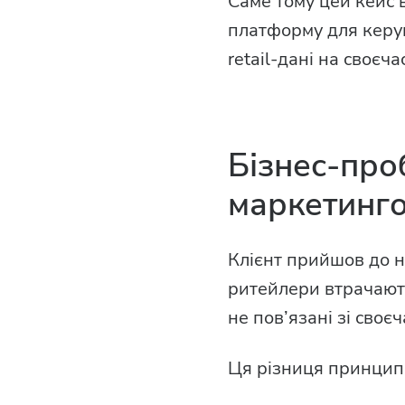
Саме тому цей кейс 
платформу для керу
retail-дані на своєча
Бізнес-про
маркетинго
Клієнт прийшов до н
ритейлери втрачають
не пов’язані зі сво
Ця різниця принцип