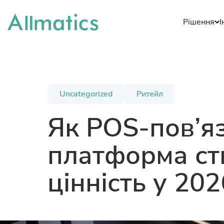
Рішення
І
Uncategorized
Ритейл
Як POS-пов’яз
платформа ст
цінність у 202