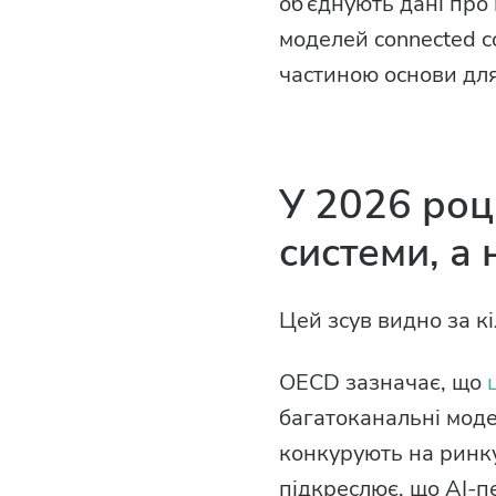
об’єднують дані про 
моделей connected c
частиною основи для
У 2026 році
системи, а 
Цей зсув видно за 
OECD зазначає, що
багатоканальні моделі
конкурують на ринк
підкреслює, що AI-п