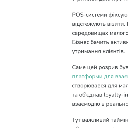
POS-системи фіксую
відстежують візити. 
середовищах малого
Бізнес бачить актив
утримання клієнтів.
Саме цей розрив був
платформи для взаєм
створювався для мал
та об’єднав loyalty-
взаємодію в реальном
Тут важливий таймін