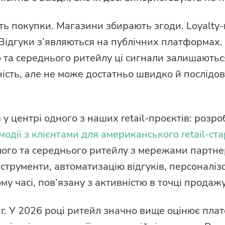
ть покупки. Магазини збирають згоди. Loyalty
Відгуки з’являються на публічних платформах. 
 та середнього ритейлу ці сигнали залишаютьс
ність, але не може достатньо швидко й послідов
 у центрі одного з наших retail-проєктів: розр
одії з клієнтами для американського retail-ст
ого та середнього ритейлу з мережами партнер
інструменти, автоматизацію відгуків, персоналіз
у часі, пов’язану з активністю в точці продажу
г. У 2026 році ритейл значно вище оцінює плат