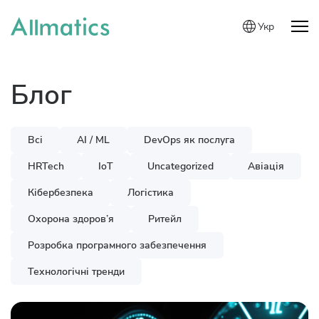
Укр
Блог
Всі
AI / ML
DevOps як послуга
HRTech
IoT
Uncategorized
Авіація
Кібербезпека
Логістика
Охорона здоров’я
Ритейл
Розробка програмного забезпечення
Технологічні тренди