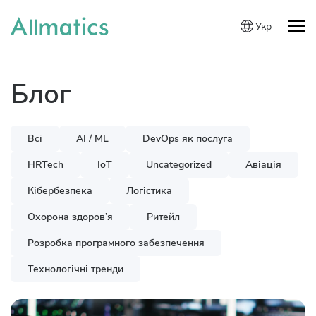
Укр
Блог
Всі
AI / ML
DevOps як послуга
HRTech
IoT
Uncategorized
Авіація
Кібербезпека
Логістика
Охорона здоров’я
Ритейл
Розробка програмного забезпечення
Технологічні тренди