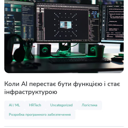
Коли AI перестає бути функцією і стає
інфраструктурою
AI / ML
HRTech
Uncategorized
Логістика
Розробка програмного забезпечення