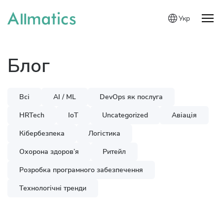
Укр
Блог
Всі
AI / ML
DevOps як послуга
HRTech
IoT
Uncategorized
Авіація
Кібербезпека
Логістика
Охорона здоров’я
Ритейл
Розробка програмного забезпечення
Технологічні тренди