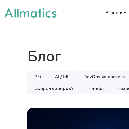
Рішення
І
Блог
Всі
AI / ML
DevOps як послуга
Охорона здоров’я
Ритейл
Розр