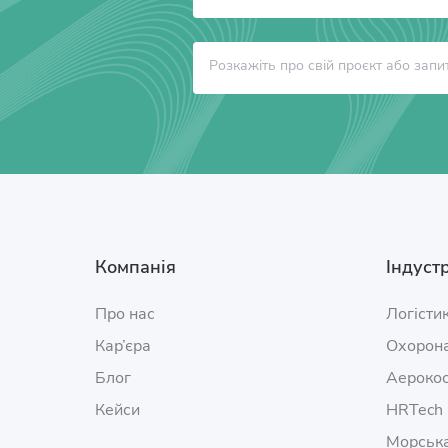
Компанія
Індустр
Про нас
Логісти
Кар’єра
Охорона
Блог
Аерокос
Кейси
HRTech
Морська