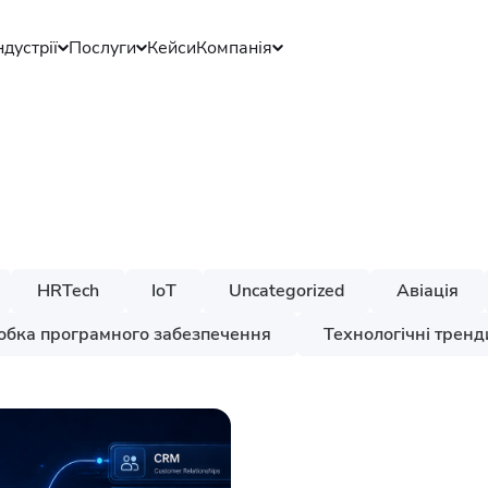
ндустрії
Послуги
Кейси
Компанія
HRTech
IoT
Uncategorized
Авіація
обка програмного забезпечення
Технологічні тренд