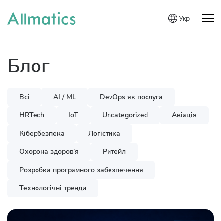
Укр
Блог
Всі
AI / ML
DevOps як послуга
HRTech
IoT
Uncategorized
Авіація
Кібербезпека
Логістика
Охорона здоров’я
Ритейл
Розробка програмного забезпечення
Технологічні тренди