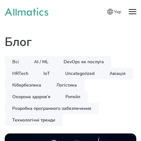
Укр
Блог
Всі
AI / ML
DevOps як послуга
HRTech
IoT
Uncategorized
Авіація
Кібербезпека
Логістика
Охорона здоров’я
Ритейл
Розробка програмного забезпечення
Технологічні тренди