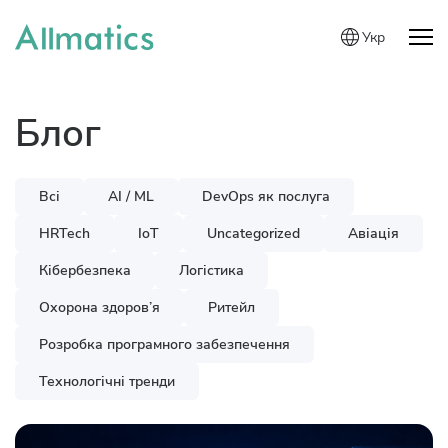
Укр
Блог
Всі
AI / ML
DevOps як послуга
HRTech
IoT
Uncategorized
Авіація
Кібербезпека
Логістика
Охорона здоров’я
Ритейл
Розробка програмного забезпечення
Технологічні тренди