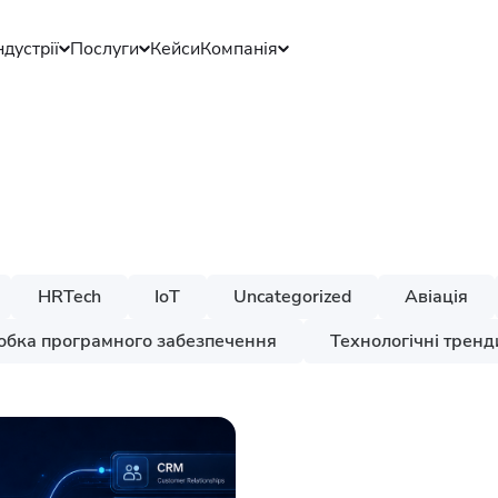
ндустрії
Послуги
Кейси
Компанія
HRTech
IoT
Uncategorized
Авіація
обка програмного забезпечення
Технологічні тренд