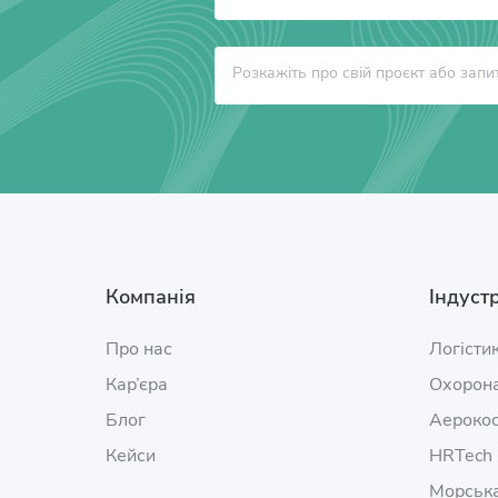
Компанія
Індустр
Про нас
Логісти
Кар’єра
Охорона
Блог
Аерокос
Кейси
HRTech
Морська