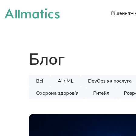
Рішення
І
Блог
Всі
AI / ML
DevOps як послуга
Охорона здоров’я
Ритейл
Розр