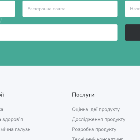
ії
Послуги
ка
Оцінка ідеї продукту
 здоров’я
Дослідження продукту
мічна галузь
Розробка продукту
Технічний консалтинг