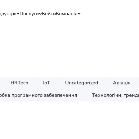
ндустрії
Послуги
Кейси
Компанія
HRTech
IoT
Uncategorized
Авіація
обка програмного забезпечення
Технологічні тренд