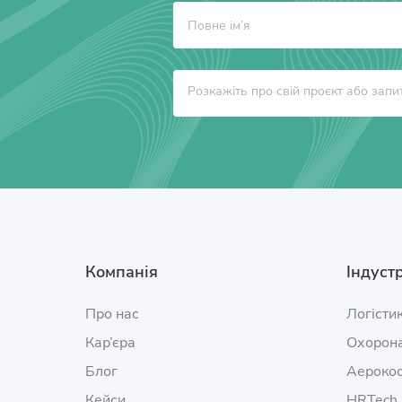
Компанія
Індустр
Про нас
Логісти
Кар’єра
Охорона
Блог
Аерокос
Кейси
HRTech