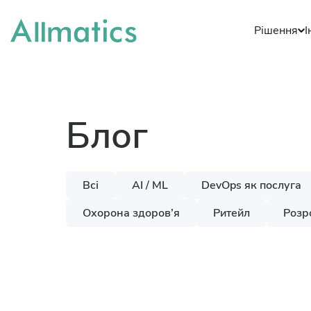
Рішення
І
Блог
Всі
AI / ML
DevOps як послуга
Охорона здоров’я
Ритейл
Розр