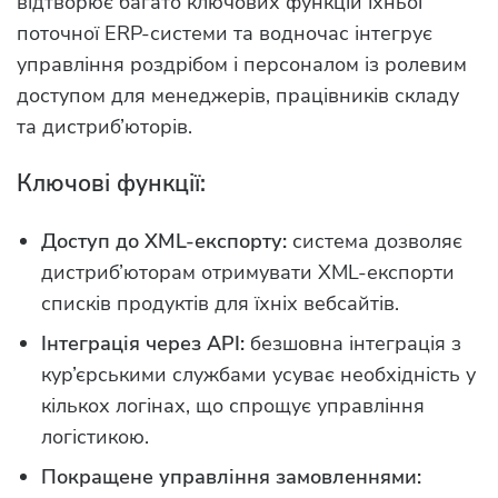
відтворює багато ключових функцій їхньої
поточної ERP-системи та водночас інтегрує
управління роздрібом і персоналом із ролевим
доступом для менеджерів, працівників складу
та дистриб’юторів.
Ключові функції:
Доступ до XML-експорту:
система дозволяє
дистриб’юторам отримувати XML-експорти
списків продуктів для їхніх вебсайтів.
Інтеграція через API:
безшовна інтеграція з
кур’єрськими службами усуває необхідність у
кількох логінах, що спрощує управління
логістикою.
Покращене управління замовленнями: