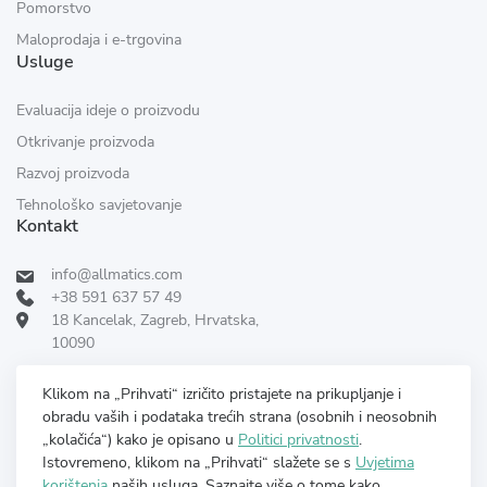
Pomorstvo
Maloprodaja i e-trgovina
Usluge
Evaluacija ideje o proizvodu
Otkrivanje proizvoda
Razvoj proizvoda
Tehnološko savjetovanje
Kontakt
info@allmatics.com
+38 591 637 57 49
18 Kancelak, Zagreb, Hrvatska,
10090
Pratite nas:
RECENZIRANO DANA
Klikom na „Prihvati“ izričito pristajete na prikupljanje i
obradu vaših i podataka trećih strana (osobnih i neosobnih
„kolačića“) kako je opisano u
Politici privatnosti
.
Istovremeno, klikom na „Prihvati“ slažete se s
Uvjetima
korištenja
naših usluga. Saznajte više o tome kako