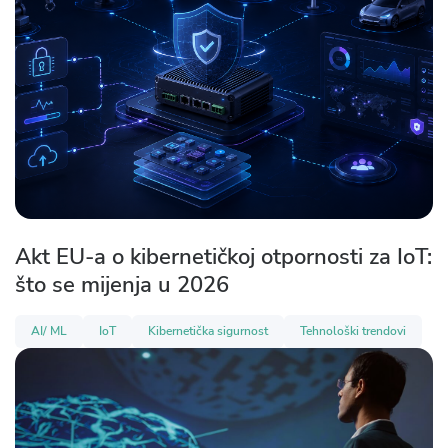
Akt EU-a o kibernetičkoj otpornosti za IoT:
što se mijenja u 2026
AI/ ML
IoT
Kibernetička sigurnost
Tehnološki trendovi