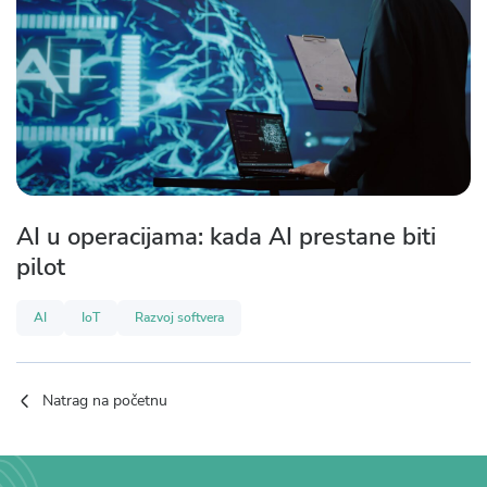
AI u operacijama: kada AI prestane biti
pilot
AI
IoT
Razvoj softvera
Natrag na početnu