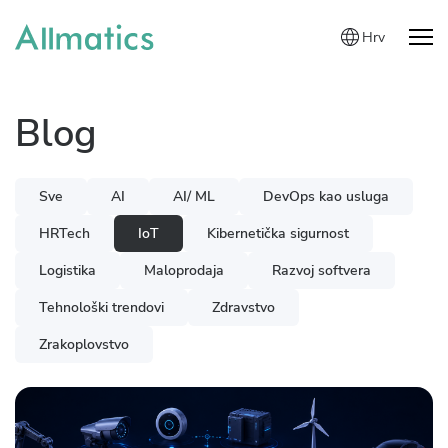
Hrv
Blog
Sve
AI
AI/ ML
DevOps kao usluga
HRTech
IoT
Kibernetička sigurnost
Logistika
Maloprodaja
Razvoj softvera
Tehnološki trendovi
Zdravstvo
Zrakoplovstvo