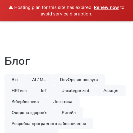
⚠️ Hosting plan for this site has expired.
Renew now
to
Укр
avoid service disruption.
Блог
Всі
AI / ML
DevOps як послуга
HRTech
IoT
Uncategorized
Авіація
Кібербезпека
Логістика
Охорона здоров’я
Ритейл
Розробка програмного забезпечення