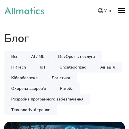
Укр
Блог
Всі
AI / ML
DevOps як послуга
HRTech
IoT
Uncategorized
Авіація
Кібербезпека
Логістика
Охорона здоров’я
Ритейл
Розробка програмного забезпечення
Технологічні тренди