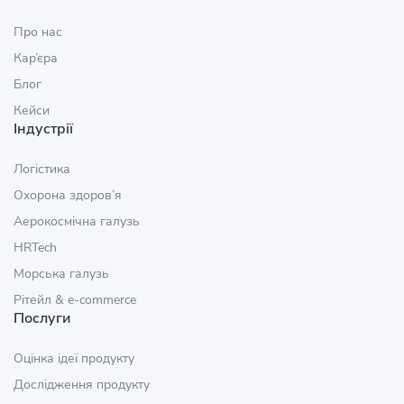
Про нас
Кар’єра
Блог
Кейси
Індустрії
Логістика
Охорона здоров’я
Аерокосмічна галузь
HRTech
Морська галузь
Рітейл & e‑commerce
Послуги
Оцінка ідеї продукту
Дослідження продукту