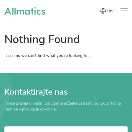
Hrv
Nothing Found
It seems we can’t find what you’re looking for.
Kontaktirajte nas
Imate pitanja o našim uslugama ili želite zatražiti ponudu? Javite
nam se – poruka je dovoljna!