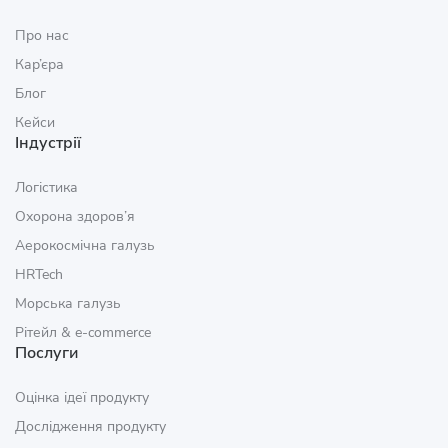
Про нас
Кар’єра
Блог
Кейси
Індустрії
Логістика
Охорона здоров’я
Аерокосмічна галузь
HRTech
Морська галузь
Рітейл & e‑commerce
Послуги
Оцінка ідеї продукту
Дослідження продукту