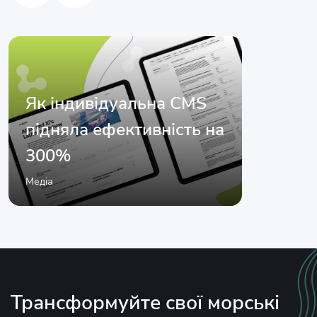
Як індивідуальна CMS
підняла ефективність на
300%
Медіа
Управлі
Трансформуйте свої морські