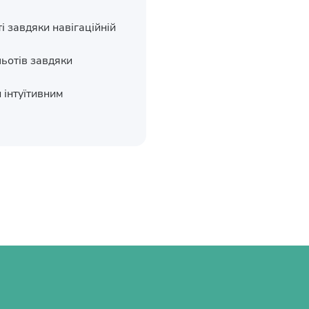
 завдяки навігаційній
ьотів завдяки
 інтуїтивним