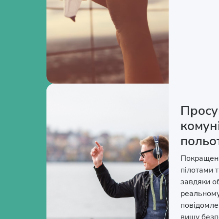
Просу
комуні
польо
Покращенн
пілотами 
завдяки о
реальному
повідомле
вищу безп