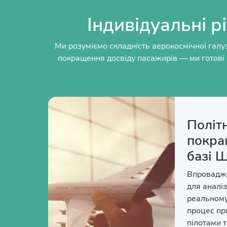
Індивідуальні 
Ми розуміємо складність аерокосмічної галуз
покращення досвіду пасажирів — ми готові 
Політн
покра
базі Ш
Впровадже
для аналі
реальному
процес пр
пілотами 