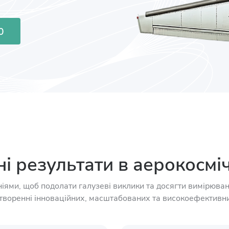
0
і результати в аерокосміч
ями, щоб подолати галузеві виклики та досягти вимірюван
створенні інноваційних, масштабованих та високоефективн