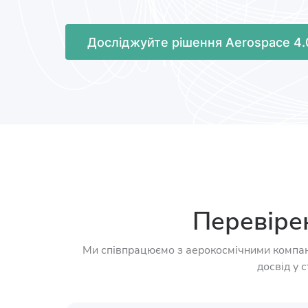
Досліджуйте рішення Aerospace 4.
Перевірен
Ми співпрацюємо з аерокосмічними компані
досвід у 