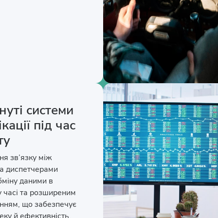
нуті системи
кації під час
ту
я зв’язку між
та диспетчерами
бміну даними в
 часі та розширеним
нням, що забезпечує
еку й ефективність.