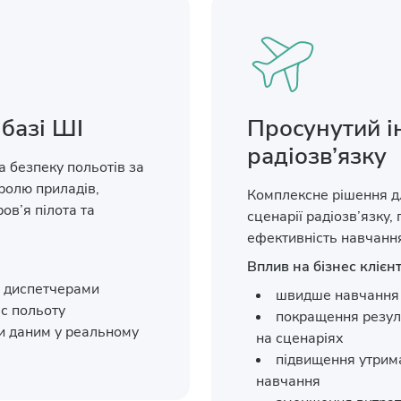
 базі ШІ
Просунутий і
радіозв’язку
а безпеку польотів за
ролю приладів,
Комплексне рішення д
ов’я пілота та
сценарії радіозв’язку,
ефективність навчанн
Вплив на бізнес клієнт
а диспетчерами
швидше навчання 
ас польоту
покращення резуль
и даним у реальному
на сценаріях
підвищення утрима
навчання