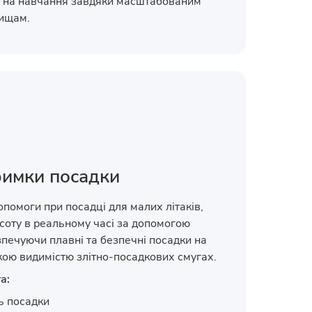
 на навчання завдяки масштабованим
вищам.
римки посадки
опомоги при посадці для малих літаків,
исоту в реальному часі за допомогою
зпечуючи плавні та безпечні посадки на
кою видимістю злітно-посадкових смугах.
а:
ь посадки