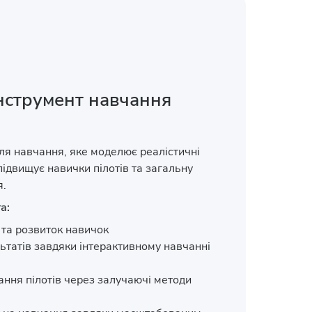
нструмент навчання
ля навчання, яке моделює реалістичні
 підвищує навички пілотів та загальну
я.
а:
та розвиток навичок
татів завдяки інтерактивному навчанні
ння пілотів через залучаючі методи