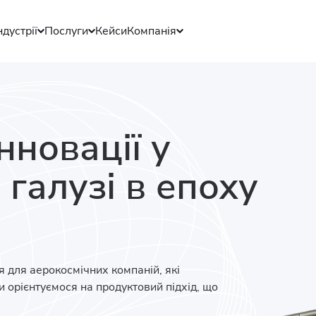
ндустрії
Послуги
Кейси
Компанія
нновації у
 галузі в епоху
 для аерокосмічних компаній, які
 орієнтуємося на продуктовий підхід, що