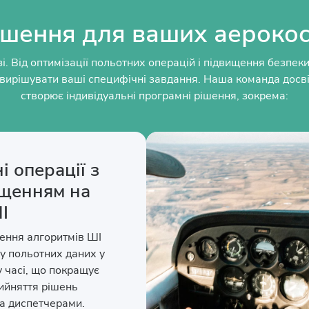
рішення для ваших аерокос
і. Від оптимізації польотних операцій і підвищення безпе
вирішувати ваші специфічні завдання. Наша команда досвід
створює індивідуальні програмні рішення, зокрема:
і операції з
щенням на
І
ння алгоритмів ШІ
зу польотних даних у
 часі, що покращує
ийняття рішень
та диспетчерами.