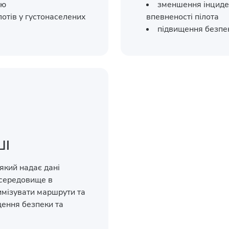
лю
зменшення інциден
лотів у густонаселених
впевненості пілота
підвищення безпек
ШІ
який надає дані
 середовище в
имізувати маршрути та
щення безпеки та