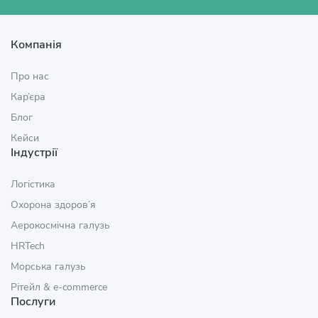
Компанія
Про нас
Кар’єра
Блог
Кейси
Індустрії
Логістика
Охорона здоров’я
Аерокосмічна галузь
HRTech
Морська галузь
Рітейл & e‑commerce
Послуги