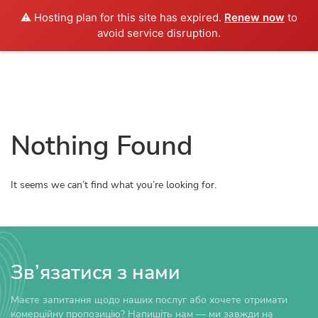
⚠️ Hosting plan for this site has expired.
Renew now
to
Укр
avoid service disruption.
Nothing Found
It seems we can’t find what you’re looking for.
Зв’язатися з нами
Маєте запитання щодо наших послуг або хочете отримати
комерційну пропозицію? Напишіть нам — ми завжди на