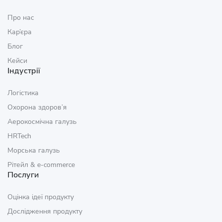
Про нас
Кар’єра
Блог
Кейси
Індустрії
Логістика
Охорона здоров’я
Аерокосмічна галузь
HRTech
Морська галузь
Рітейл & e‑commerce
Послуги
Оцінка ідеї продукту
Дослідження продукту