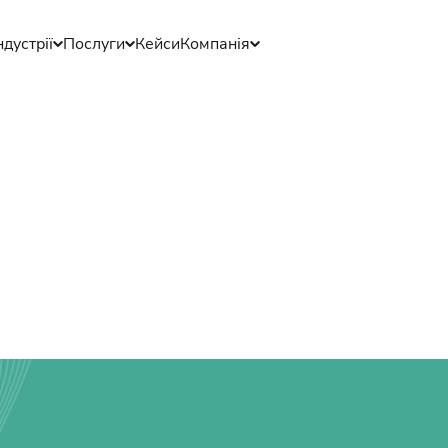
ндустрії
Послуги
Кейси
Компанія