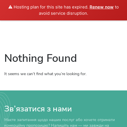
⚠️ Hosting plan for this site has expired.
Renew now
to
Укр
avoid service disruption.
Nothing Found
It seems we can’t find what you’re looking for.
Зв’язатися з нами
Маєте запитання щодо наших послуг або хочете отримати
комерційну пропозицію? Напишіть нам — ми завжди на