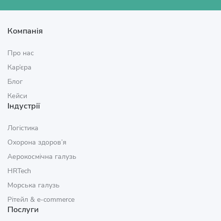
Компанія
Про нас
Кар’єра
Блог
Кейси
Індустрії
Логістика
Охорона здоров’я
Аерокосмічна галузь
HRTech
Морська галузь
Рітейл & e‑commerce
Послуги