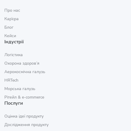
Про нас
Кар’єра
Блог
Кейси
Індустрії
Логістика
Охорона здоров’я
Аерокосмічна галузь
HRTech
Морська галузь
Рітейл & e‑commerce
Послуги
Оцінка ідеї продукту
Дослідження продукту