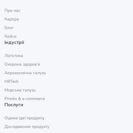
Про нас
Кар’єра
Блог
Кейси
Індустрії
Логістика
Охорона здоров’я
Аерокосмічна галузь
HRTech
Морська галузь
Рітейл & e‑commerce
Послуги
Оцінка ідеї продукту
Дослідження продукту