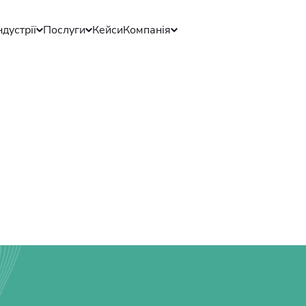
ндустрії
Послуги
Кейси
Компанія