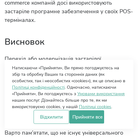
commerce компаній досі використовують
застаріле програмне забезпечення у своїх POS-
терміналах.
Висновок
Перехід або модернізація застарілої
інфраструктури може бути складним процесом,
Натискаючи «Прийняти», Ви прямо погоджуєтесь на
збір та обробку Ваших та сторонніх даних (як
однак це вигідна інвестиція для вашої
особистих, так і неособистих «cookies»), як це описано в
організації. Завдяки ретельній оцінці ваших
Політиці конфіденційності
. Одночасно, натискаючи
потреб і вибору відповідної стратегії ви можете
«Прийняти», Ви погоджуєтесь з
Умовами використання
наших послуг. Дізнайтесь більше про те, як ми
безперешкодно інтегрувати свої застарілі
використовуємо cookies, у нашій
Політиці cookies
.
системи з новітніми технологіями, формуючи
Відхилити
Прийняти все
більш гнучкий, інноваційний та стійкий бізнес.
Варто пам’ятати, що не існує універсального