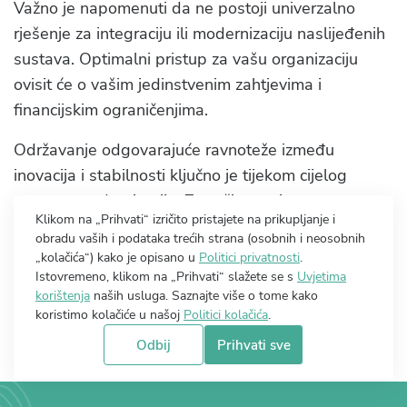
Važno je napomenuti da ne postoji univerzalno
rješenje za integraciju ili modernizaciju naslijeđenih
sustava. Optimalni pristup za vašu organizaciju
ovisit će o vašim jedinstvenim zahtjevima i
financijskim ograničenjima.
Održavanje odgovarajuće ravnoteže između
inovacija i stabilnosti ključno je tijekom cijelog
procesa modernizacije. Zatražite savjet
Klikom na „Prihvati“ izričito pristajete na prikupljanje i
specijalizirane tvrtke za razvoj softvera po narudžbi
obradu vaših i podataka trećih strana (osobnih i neosobnih
kako biste dobili stručnu podršku u integraciji ili
„kolačića“) kako je opisano u
Politici privatnosti
.
nadogradnji vaših naslijeđenih sustava.
Istovremeno, klikom na „Prihvati“ slažete se s
Uvjetima
korištenja
naših usluga. Saznajte više o tome kako
koristimo kolačiće u našoj
Politici kolačića
.
Natrag na blog
Odbij
Prihvati sve