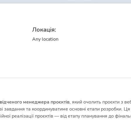
Локація:
Any location
відченого менеджера проєктів
, який очолить проєкти з в
і завдання та координуватиме основні етапи розробки. Ця
ної реалізації проєктів — від етапу планування до фінальн