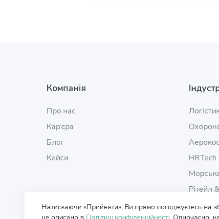
Компанія
Індустр
Про нас
Логісти
Кар’єра
Охорона
Блог
Аерокос
Кейси
HRTech
Морська
Рітейл 
Натискаючи «Прийняти», Ви прямо погоджуєтесь на збір
це описано в
Політиці конфіденційності
. Одночасно, 