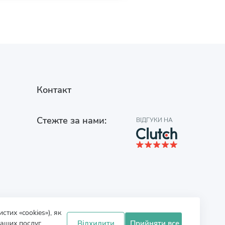
Контакт
Стежте за нами:
ВІДГУКИ НА
тих «cookies»), як
Відхилити
Прийняти все
аших послуг.