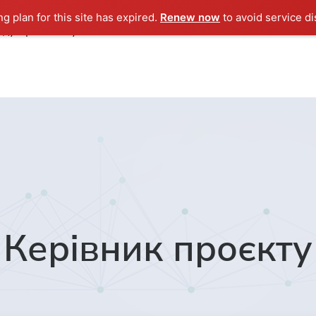
ng plan for this site has expired.
Renew now
to avoid service di
ндустрії
Послуги
Кейси
Компанія
Керівник проєкту