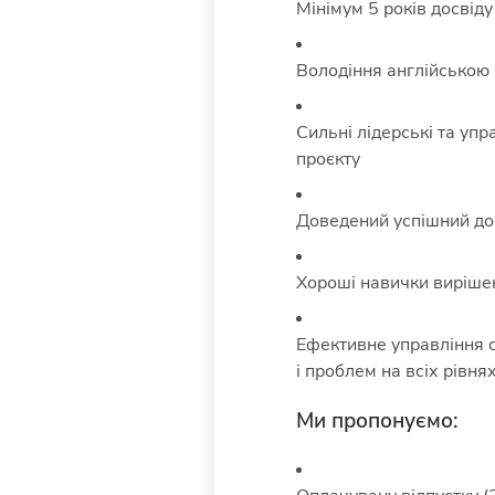
Мінімум 5 років досвід
Володіння англійською 
Сильні лідерські та упр
проєкту
Доведений успішний дос
Хороші навички вирішен
Ефективне управління с
і проблем на всіх рівня
Ми пропонуємо: