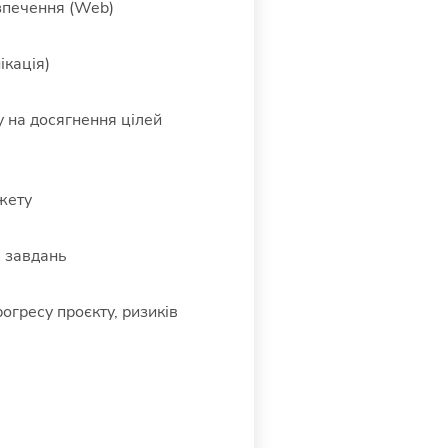
езпечення (Web)
ікація)
у на досягнення цілей
джету
х завдань
гресу проєкту, ризиків