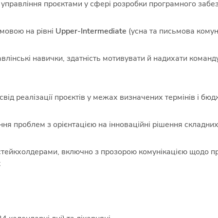
у управління проєктами у сфері розробки програмного заб
мовою на рівні
Upper-Intermediate
(усна та письмова комун
авлінські навички, здатність мотивувати й надихати команд
від реалізації проєктів у межах визначених термінів і бю
ня проблем з орієнтацією на інноваційні рішення складни
тейкхолдерами, включно з прозорою комунікацією щодо про
х