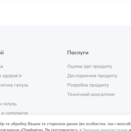
ії
Послуги
ка
Оцінка ідеї продукту
 здоров’я
Дослідження продукту
мічна галузь
Розробка продукту
Технічний консалтинг
 галузь
& e‑commerce
 та обробку Ваших та сторонніх даних (як особистих, так і неособис
натискаючи «Прийняти», Ви погоджуєтесь з
Умовами використання
н