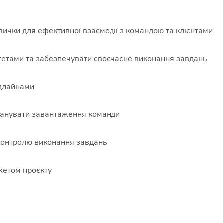
авички для ефективної взаємодії з командою та клієнтами
тетами та забезпечувати своєчасне виконання завдань
едлайнами
ланувати завантаження команди
контролю виконання завдань
жетом проєкту