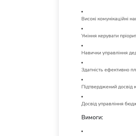
Високі комунікаційні н
Уміння керувати пріори
Навички управління д
Здатність ефективно п
Підтверджений досвід 
Досвід управління бюд
Вимоги: