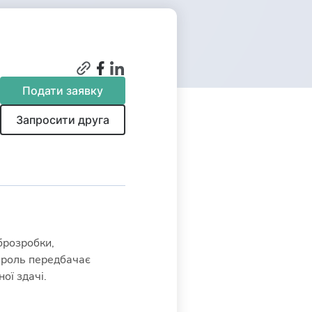
Подати заявку
Запросити друга
еброзробки,
 роль передбачає
ої здачі.