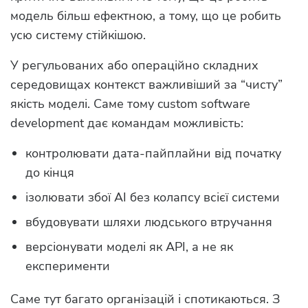
модель більш ефектною, а тому, що це робить
усю систему стійкішою.
У регульованих або операційно складних
середовищах контекст важливіший за “чисту”
якість моделі. Саме тому custom software
development дає командам можливість:
контролювати дата-пайплайни від початку
до кінця
ізолювати збої AI без колапсу всієї системи
вбудовувати шляхи людського втручання
версіонувати моделі як API, а не як
експерименти
Саме тут багато організацій і спотикаються. З