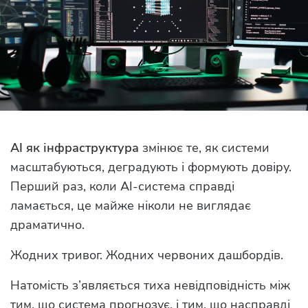
AI як інфраструктура
змінює те, як системи
масштабуються, деградують і формують довіру.
Перший раз, коли AI-система справді
ламається, це майже ніколи не виглядає
драматично.
Жодних тривог. Жодних червоних дашбордів.
Натомість з’являється тиха невідповідність між
тим, що система прогнозує, і тим, що насправді