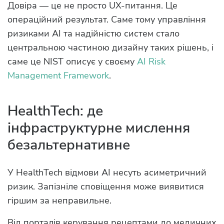
Довіра — це не просто UX-питання. Це
операційний результат. Саме тому управління
ризиками AI та надійністю систем стало
центральною частиною дизайну таких рішень, і
саме це NIST описує у своєму
AI Risk
Management Framework
.
HealthTech: де
інфраструктурне мислення
безальтернативне
У HealthTech відмови AI несуть асиметричний
ризик. Запізніле сповіщення може виявитися
гіршим за неправильне.
Від порталів керування рецептами до медичних