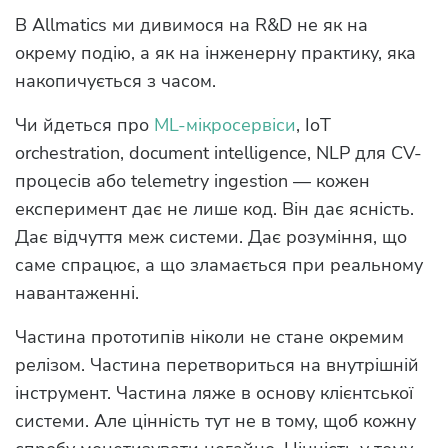
В Allmatics ми дивимося на R&D не як на
окрему подію, а як на інженерну практику, яка
накопичується з часом.
Чи йдеться про
ML-мікросервіси
, IoT
orchestration, document intelligence, NLP для CV-
процесів або telemetry ingestion — кожен
експеримент дає не лише код. Він дає ясність.
Дає відчуття меж системи. Дає розуміння, що
саме спрацює, а що зламається при реальному
навантаженні.
Частина прототипів ніколи не стане окремим
релізом. Частина перетвориться на внутрішній
інструмент. Частина ляже в основу клієнтської
системи. Але цінність тут не в тому, щоб кожну