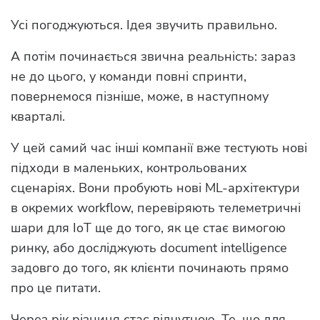
Усі погоджуються. Ідея звучить правильно.
А потім починається звична реальність: зараз
не до цього, у команди повні спринти,
повернемося пізніше, може, в наступному
кварталі.
У цей самий час інші компанії вже тестують нові
підходи в маленьких, контрольованих
сценаріях. Вони пробують нові ML-архітектури
в окремих workflow, перевіряють телеметричні
шари для IoT ще до того, як це стає вимогою
ринку, або досліджують document intelligence
задовго до того, як клієнти починають прямо
про це питати.
Через рік різниця стає відчутною. Те, що для