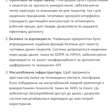
Орієнтація на користувача:
Платформа була спроєктована
з акцентом на зручність використання, забезпечуючи
легку навігацію та взаємодію як для пацієнтів, так і для
медичних працівників. Інтуїтивно зрозумілі інтерфейси
спрощують дистанційні консультації та оптимізують
робочий процес для лікарів, дозволяючи їм надавати
ефективну допомогу.
Безпека та відповідність:
Найвищим пріоритетом було
впровадження надійних функцій безпеки для захисту
чутливих даних пацієнтів. Система дотримується медичних
норм щодо даних, таких як GDPR та HIPAA, забезпечуючи
відповідність та захист конфіденційності за допомогою
шифрування та захищених API.
Масштабована інфраструктура:
Щоб підтримати
зростаючий попит на телемедичні послуги, платформа
була побудована на масштабованій хмарній архітектурі з
використанням технологій, таких як AWS та Azure. Це
забезпечує безперебійний доступ до даних і дозволяє
системі масштабуватися відповідно до змін потреб
користувачів.