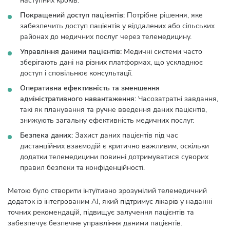
наступних кроків.
Покращений доступ пацієнтів:
Потрібне рішення, яке
забезпечить доступ пацієнтів у віддалених або сільських
районах до медичних послуг через телемедицину.
Управління даними пацієнтів:
Медичні системи часто
зберігають дані на різних платформах, що ускладнює
доступ і сповільнює консультації.
Оперативна ефективність та зменшення
адміністративного навантаження:
Часозатратні завдання,
такі як планування та ручне введення даних пацієнтів,
знижують загальну ефективність медичних послуг.
Безпека даних:
Захист даних пацієнтів під час
дистанційних взаємодій є критично важливим, оскільки
додатки телемедицини повинні дотримуватися суворих
правил безпеки та конфіденційності.
Метою було створити інтуїтивно зрозумілий телемедичний
додаток із інтегрованим AI, який підтримує лікарів у наданні
точних рекомендацій, підвищує залучення пацієнтів та
забезпечує безпечне управління даними пацієнтів.