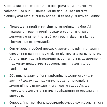
Впровадження телемедичної програми з підтримкою AI
забезпечило значні покращення для нашого клієнта,
підвищуючи ефективність операцій та залученість пацієнтів:
Покращене прийняття рішень:
аналітика на базі AI
надавала лікарям точні поради в реальному часі,
допомагаючи приймати обґрунтовані рішення під час
віртуальних консультацій.
Оптимізовані робочі процеси:
автоматизація планування,
управління даними пацієнтів та діагностика за допомогою
AI зменшили адміністративне навантаження, дозволяючи
медичним працівникам зосередитися на догляді за
пацієнтами.
Збільшена залученість пацієнтів:
пацієнти отримали
зручний доступ до медичних порад та можливість
дистанційно відстежувати стан свого здоров’я, що
покращило дотримання планів лікування та результати
здоров’я.
Операційна гнучкість:
кросплатформова функціональність