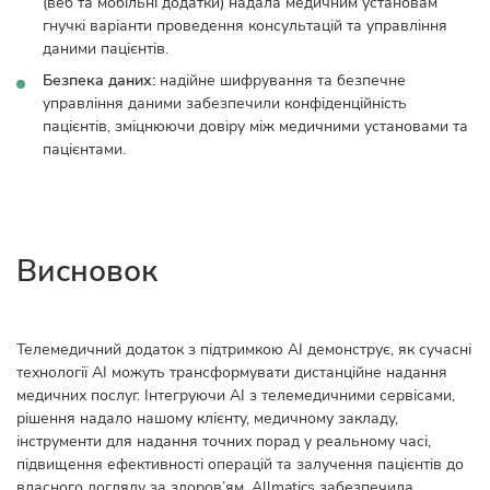
(веб та мобільні додатки) надала медичним установам
гнучкі варіанти проведення консультацій та управління
даними пацієнтів.
Безпека даних:
надійне шифрування та безпечне
управління даними забезпечили конфіденційність
пацієнтів, зміцнюючи довіру між медичними установами та
пацієнтами.
Висновок
Телемедичний додаток з підтримкою AI демонструє, як сучасні
технології AI можуть трансформувати дистанційне надання
медичних послуг. Інтегруючи AI з телемедичними сервісами,
рішення надало нашому клієнту, медичному закладу,
інструменти для надання точних порад у реальному часі,
підвищення ефективності операцій та залучення пацієнтів до
власного догляду за здоров’ям. Allmatics забезпечила