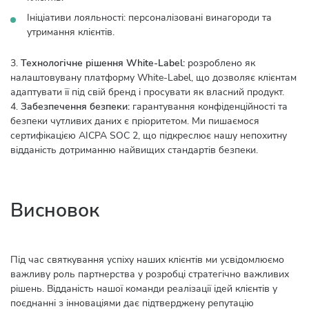
Ініціативи лояльності: персоналізовані винагороди та
утримання клієнтів.
3.
Технологічне рішення White-Label:
розроблено як
налаштовувану платформу White-Label, що дозволяє клієнтам
адаптувати її під свій бренд і просувати як власний продукт.
4.
Забезпечення безпеки:
гарантування конфіденційності та
безпеки чутливих даних є пріоритетом. Ми пишаємося
сертифікацією AICPA SOC 2, що підкреслює нашу непохитну
відданість дотриманню найвищих стандартів безпеки.
Висновок
Під час святкування успіху наших клієнтів ми усвідомлюємо
важливу роль партнерства у розробці стратегічно важливих
рішень. Відданість нашої команди реалізації ідей клієнтів у
поєднанні з інноваціями дає підтверджену репутацію