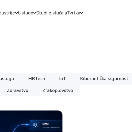
dustrije
Usluge
Studije slučaja
Tvrtka
usluga
HRTech
IoT
Kibernetička sigurnost
Zdravstvo
Zrakoplovstvo