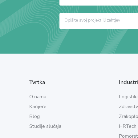
Tvrtka
Industri
O nama
Logistik
Karijere
Zdravst
Blog
Zrakopl
Studije slučaja
HRTech
Pomorst