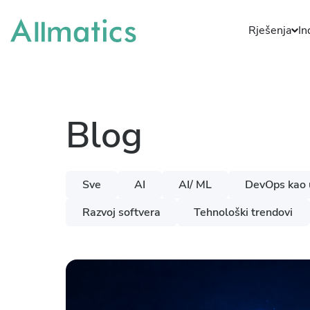
Rješenja
In
Blog
Sve
AI
AI/ ML
DevOps kao 
Razvoj softvera
Tehnološki trendovi