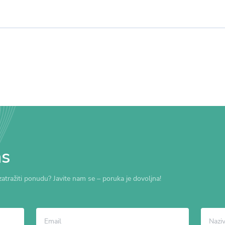
as
zatražiti ponudu? Javite nam se – poruka je dovoljna!