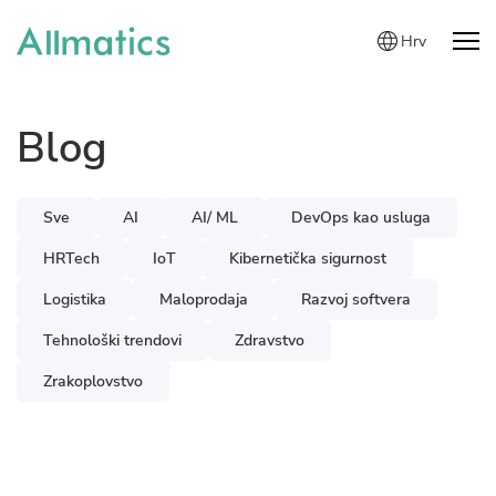
Hrv
Blog
Sve
AI
AI/ ML
DevOps kao usluga
HRTech
IoT
Kibernetička sigurnost
Logistika
Maloprodaja
Razvoj softvera
Tehnološki trendovi
Zdravstvo
Zrakoplovstvo