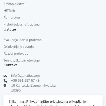
Zrakoplovstvo
HRTech
Pomorstvo
Maloprodaja i e-trgovina
Usluge
Evaluacija ideje o proizvodu
Otkrivanje proizvoda
Razvoj proizvoda
Tehnološko savjetovanje
Kontakt
info@allmatics.com
+38 591 637 57 49
18 Kancelak, Zagreb, Hrvatska,
10090
Pratite nas:
RECENZIRANO DANA
Klikom na „Prihvati“ izričito pristajete na prikupljanje i