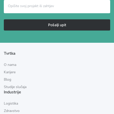
Pošalji upit
Tvrtka
O nama
Karijere
Blog
Studije slučaja
Industrije
Logistika
Zdravstvo