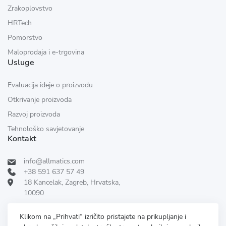
Zrakoplovstvo
HRTech
Pomorstvo
Maloprodaja i e-trgovina
Usluge
Evaluacija ideje o proizvodu
Otkrivanje proizvoda
Razvoj proizvoda
Tehnološko savjetovanje
Kontakt
info@allmatics.com
+38 591 637 57 49
18 Kancelak, Zagreb, Hrvatska,
10090
Pratite nas:
RECENZIRANO DANA
Klikom na „Prihvati“ izričito pristajete na prikupljanje i