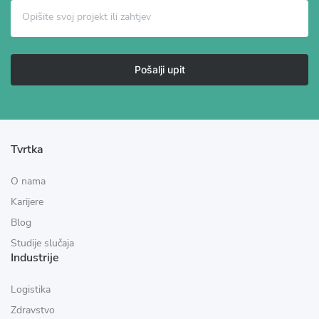
Pošalji upit
Tvrtka
O nama
Karijere
Blog
Studije slučaja
Industrije
Logistika
Zdravstvo