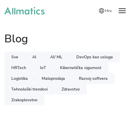
Hrv
Blog
Sve
AI
AI/ ML
DevOps kao usluga
HRTech
IoT
Kibernetička sigurnost
Logistika
Maloprodaja
Razvoj softvera
Tehnološki trendovi
Zdravstvo
Zrakoplovstvo