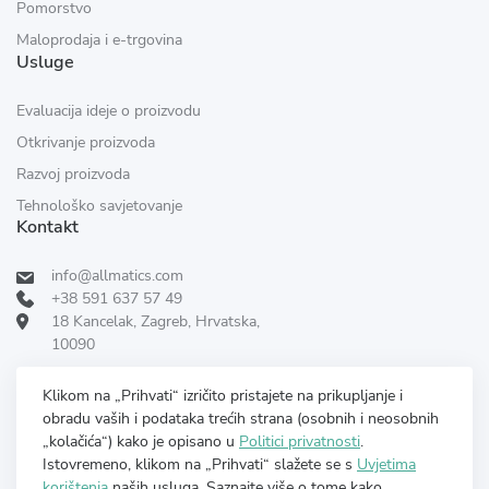
Pomorstvo
Maloprodaja i e-trgovina
Usluge
Evaluacija ideje o proizvodu
Otkrivanje proizvoda
Razvoj proizvoda
Tehnološko savjetovanje
Kontakt
info@allmatics.com
+38 591 637 57 49
18 Kancelak, Zagreb, Hrvatska,
10090
Pratite nas:
RECENZIRANO DANA
Klikom na „Prihvati“ izričito pristajete na prikupljanje i
obradu vaših i podataka trećih strana (osobnih i neosobnih
„kolačića“) kako je opisano u
Politici privatnosti
.
Istovremeno, klikom na „Prihvati“ slažete se s
Uvjetima
korištenja
naših usluga. Saznajte više o tome kako