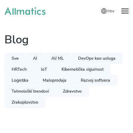
Hrv
Blog
Sve
AI
AI/ ML
DevOps kao usluga
HRTech
IoT
Kibernetička sigurnost
Logistika
Maloprodaja
Razvoj softvera
Tehnološki trendovi
Zdravstvo
Zrakoplovstvo