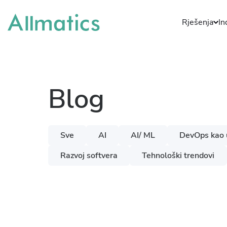
Rješenja
In
Blog
Sve
AI
AI/ ML
DevOps kao 
Razvoj softvera
Tehnološki trendovi