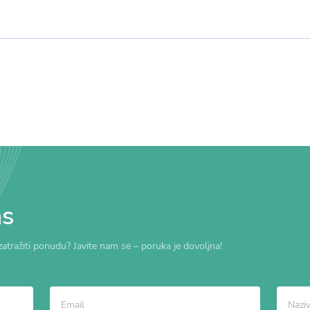
as
zatražiti ponudu? Javite nam se – poruka je dovoljna!